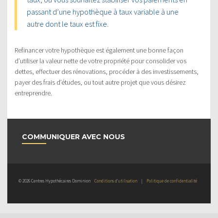
passant d’une hypothèque à taux variable à une
autre dont le taux est fixe.
Refinancer votre hypothèque est également une bonne façon
d’utiliser la valeur nette de votre propriété pour consolider vos
dettes, effectuer des rénovations, procéder à des investissements,
payer des frais d’études, ou tout autre projet que vous désirez
entreprendre.
COMMUNIQUER AVEC NOUS
© 2026 Centres Hypothécaires Dominion
Conditions d’utilisation
|
Politique de confidentialité