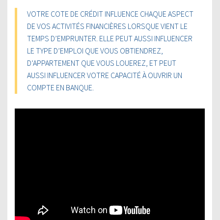
VOTRE COTE DE CRÉDIT INFLUENCE CHAQUE ASPECT
DE VOS ACTIVITÉS FINANCIÈRES LORSQUE VIENT LE
TEMPS D’EMPRUNTER. ELLE PEUT AUSSI INFLUENCER
LE TYPE D’EMPLOI QUE VOUS OBTIENDREZ,
D’APPARTEMENT QUE VOUS LOUEREZ, ET PEUT
AUSSI INFLUENCER VOTRE CAPACITÉ À OUVRIR UN
COMPTE EN BANQUE.