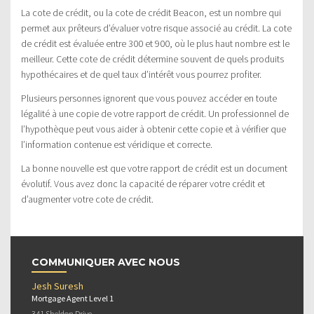
La cote de crédit, ou la cote de crédit Beacon, est un nombre qui
permet aux prêteurs d’évaluer votre risque associé au crédit. La cote
de crédit est évaluée entre 300 et 900, où le plus haut nombre est le
meilleur. Cette cote de crédit détermine souvent de quels produits
hypothécaires et de quel taux d’intérêt vous pourrez profiter.
Plusieurs personnes ignorent que vous pouvez accéder en toute
légalité à une copie de votre rapport de crédit. Un professionnel de
l’hypothèque peut vous aider à obtenir cette copie et à vérifier que
l’information contenue est véridique et correcte.
La bonne nouvelle est que votre rapport de crédit est un document
évolutif. Vous avez donc la capacité de réparer votre crédit et
d’augmenter votre cote de crédit.
COMMUNIQUER AVEC NOUS
Jesh Suresh
Mortgage Agent Level 1
341 Sheldon Drive