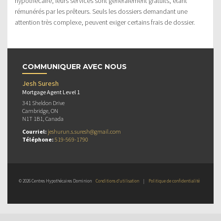
hypothécaire, leurs services sont généralement gratuits, étant
rémunérés par les prêteurs. Seuls les dossiers demandant une
attention très complexe, peuvent exiger certains frais de dossier.
COMMUNIQUER AVEC NOUS
Jesh Suresh
Mortgage Agent Level 1
341 Sheldon Drive
Cambridge, ON
N1T 1B1, Canada
Courriel:
jeshurun.s.suresh@gmail.com
Téléphone:
519-569-1790
© 2026 Centres Hypothécaires Dominion
Conditions d’utilisation
|
Politique de confidentialité